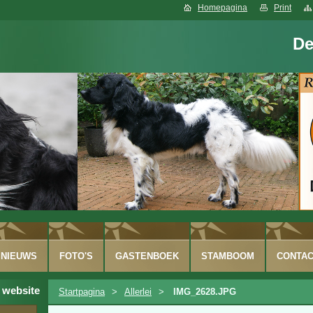
Homepagina
Print
De
NIEUWS
FOTO'S
GASTENBOEK
STAMBOOM
CONTA
 website
Startpagina
>
Allerlei
>
IMG_2628.JPG