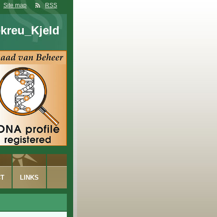
Site map
RSS
kreu_Kjeld
CT
LINKS