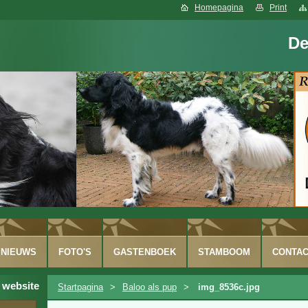
Homepagina
Print
De
NIEUWS
FOTO'S
GASTENBOEK
STAMBOOM
CONTA
 website
Startpagina
>
Baloo als pup
>
img_8536c.jpg