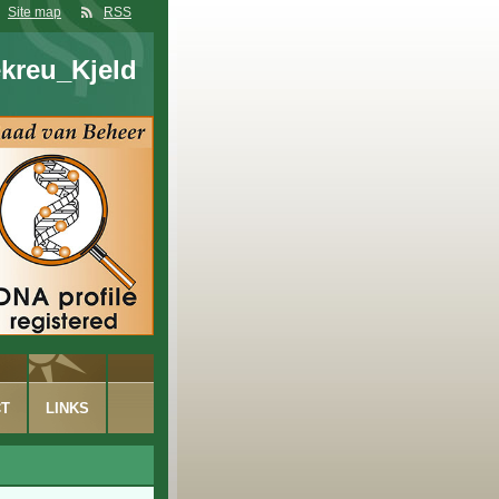
Site map
RSS
kreu_Kjeld
CT
LINKS