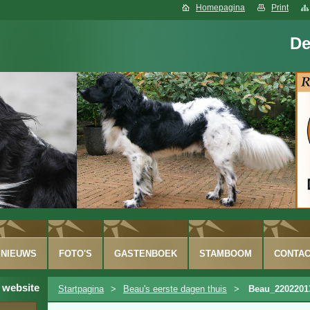
Homepagina
Print
De
NIEUWS
FOTO'S
GASTENBOEK
STAMBOOM
CONTA
 website
Startpagina
>
Beau's eerste dagen thuis
>
Beau_2202201