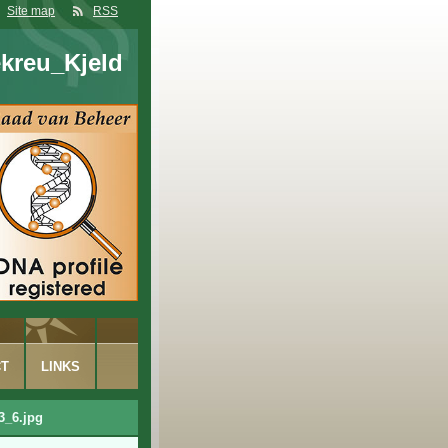
Site map
RSS
kreu_Kjeld
CT
LINKS
3_6.jpg