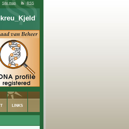
Site map
RSS
kreu_Kjeld
CT
LINKS