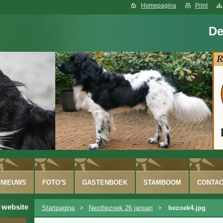
Homepagina
Print
De
NIEUWS
FOTO'S
GASTENBOEK
STAMBOOM
CONTA
 website
Startpagina
>
Nestbezoek 26 januari
>
bezoek4.jpg