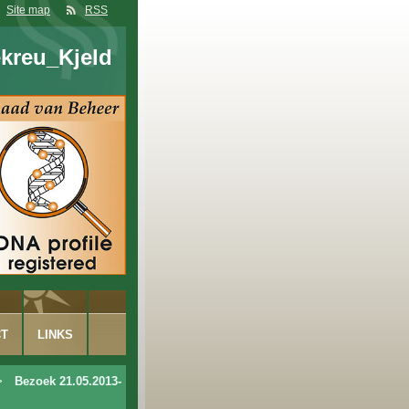
Site map
RSS
kreu_Kjeld
CT
LINKS
>
Bezoek 21.05.2013-