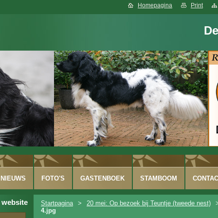
Homepagina
Print
De
NIEUWS
FOTO'S
GASTENBOEK
STAMBOOM
CONTA
 website
Startpagina
>
20 mei: Op bezoek bij Teuntje (tweede nest)
4.jpg